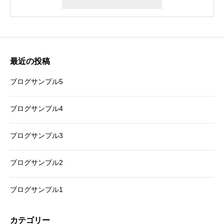
最近の投稿
ブログサンプル5
ブログサンプル4
ブログサンプル3
ブログサンプル2
ブログサンプル1
カテゴリー