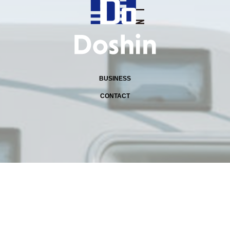
BUSINESS
CONTACT