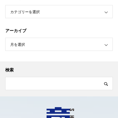
カテゴリーを選択
アーカイブ
月を選択
検索